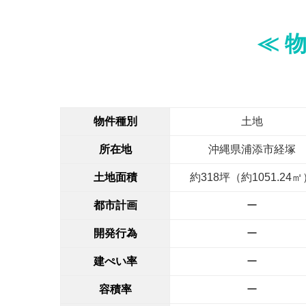
≪ 物
物件種別
土地
所在地
沖縄県浦添市経塚
土地面積
約318坪（約1051.24㎡
都市計画
ー
開発行為
ー
建ぺい率
ー
容積率
ー