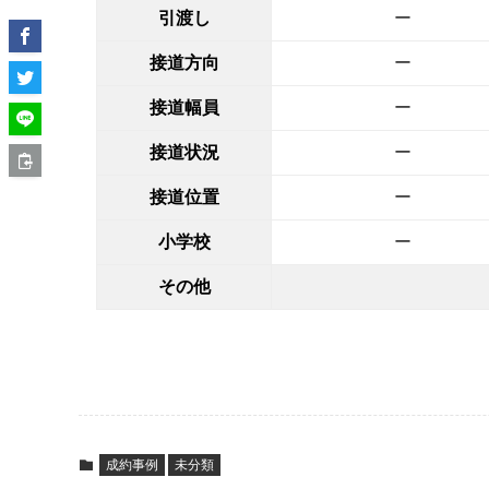
引渡し
ー
接道方向
ー
接道幅員
ー
接道状況
ー
接道位置
ー
小学校
ー
その他
成約事例
未分類