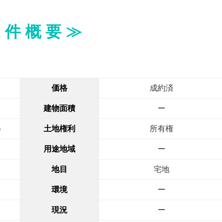
 件 概 要 ≫
価格
成約済
建物面積
ー
）
土地権利
所有権
用途地域
ー
地目
宅地
環境
ー
現況
ー