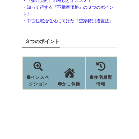
・『媒介契約』の種類とオススメ！
・知って得する『不動産価格』の３つのポイン
ト！
・中古住宅活性化に向けた『空家特別措置法』
３つのポイント
➊インスペ
➌住宅履歴
クション
➋かし保険
情報