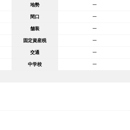
地勢
ー
間口
ー
舗装
ー
固定資産税
ー
交通
ー
中学校
ー