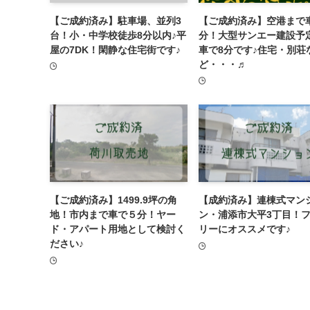
【ご成約済み】駐車場、並列3
【ご成約済み】空港まで
台！小・中学校徒歩8分以内♪平
分！大型サンエー建設予
屋の7DK！閑静な住宅街です♪
車で8分です♪住宅・別荘
ど・・・♬
【ご成約済み】1499.9坪の角
【成約済み】連棟式マン
地！市内まで車で５分！ヤー
ン・浦添市大平3丁目！
ド・アパート用地として検討く
リーにオススメです♪
ださい♪