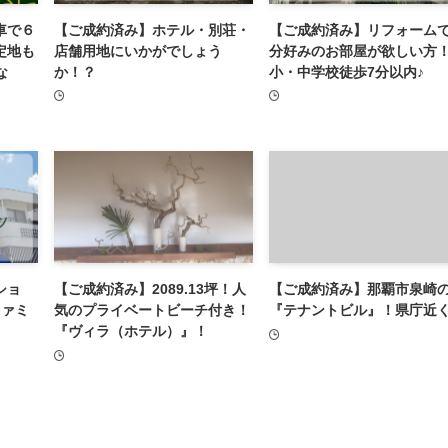
車で６
【ご成約済み】ホテル・別荘・
【ご成約済み】リフォーム
定地も
店舗用地にいかがでしょう
分好みのお部屋が欲しい方
な
か！？
小・中学校徒歩7分以内♪
ショ
【ご成約済み】2089.13坪！人
【ご成約済み】那覇市泉崎
ファミ
気のプライベートビーチ付き！
『テナントビル』！県庁近
『ヴィラ（ホテル）』！