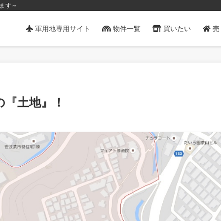
ます～
軍用地専用サイト
物件一覧
買いたい
売
の『土地』！