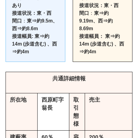
あり
接道状況：東・西
接道状況：東・西
間口
：
東⇒約
間口
：
東⇒約9.5m、
9.19m、西⇒約
西⇒約8.6m
8.69m
接道幅員:
東⇒約
接道幅員：
東⇒約
14m
(歩道含む)
、西
14m
(歩道含む)
、西
⇒約4m
⇒約4m
共通詳細情報
所在地
西原町字
取
売主
翁長
引
態
様
建蔽率
60％
容
200％