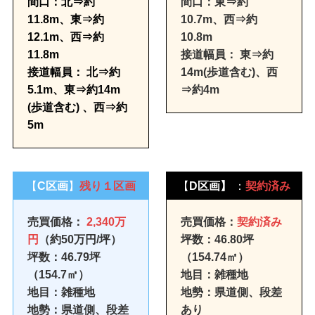
間口：北⇒約
間口：東⇒約
11.8m、東⇒約
10.7m、西⇒約
12.1m、西⇒約
10.8m
11.8m
接道幅員：
東⇒約
接道幅員：
北⇒約
14m(歩道含む)、西
5.1m、東⇒約14m
⇒約4m
(歩道含む)
、西⇒約
5m
【
C区画
】
残り１区画
【
D区画】
：
契約済み
売買価格：
2,340万
売買価格：
契約済み
円
（約50万円/坪）
坪数：46.80坪
坪数：46.79坪
（154.74㎡）
（154.7㎡）
地目：雑種地
地目：雑種地
地勢：県道側、段差
地勢：県道側、段差
あり