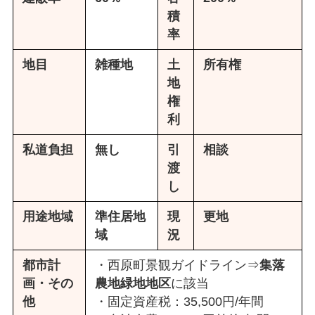
積
率
地目
雑種地
土
所有権
地
権
利
私道負担
無し
引
相談
渡
し
用途地域
準住居地
現
更地
域
況
都市計
・西原町景観ガイドライン⇒
集落
画・その
農地緑地地区
に該当
他
・固定資産税：35,500円/年間