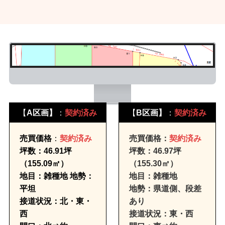
【
A区画】
：
契約済み
【
B区画】
：
契約済み
売買価格
：
契約済み
売買価格：
契約済み
坪数：46.91坪
坪数：46.97坪
（155.09㎡）
（155.30㎡）
地目：雑種地
地勢：
地目：雑種地
平坦
地勢：県道側、段差
接道状況：北・東・
あり
西
接道状況：東・西