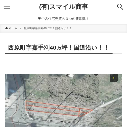
(有)スマイル商事
中古住宅売買の３つの新常識！
ホーム
西原町字嘉手刈40.5坪！国道沿い！！
西原町字嘉手刈40.5坪！国道沿い！！