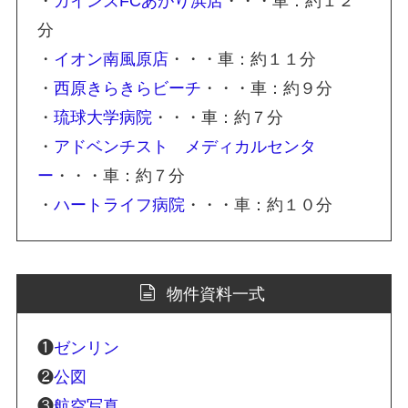
・
カインズFCあがり浜店
・・・車：約１２
分
・
イオン南風原店
・・・車：約１１分
・
西原きらきらビーチ
・・・車：約９分
・
琉球大学病院
・・・車：約７分
・
アドベンチスト メディカルセンタ
ー
・・・車：約７分
・
ハートライフ病院
・・・車：約１０分
物件資料一式
❶
ゼンリン
❷
公図
❸
航空写真