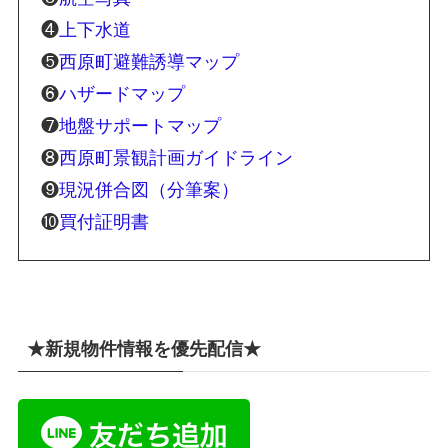
❹
上下水道
❺
西原町避難誘導マップ
❻
ハザードマップ
❼
地盤サポートマップ
❽
西原町景観計画ガイドライン
❾
現況併合図（分筆案）
❿
買付証明書
★新規物件情報を優先配信★