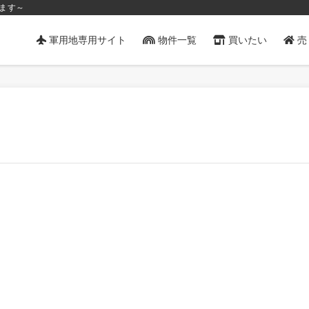
ます～
軍用地専用サイト
物件一覧
買いたい
売