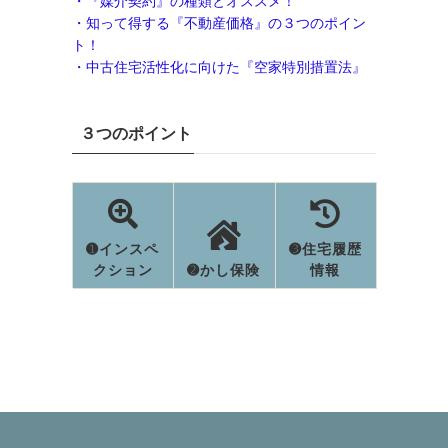
・『媒介契約』の種類とオススメ！
・知って得する『不動産価格』の３つのポイン
ト！
・中古住宅活性化に向けた『空家特別措置法』
３つのポイント
➊インスペ
➌住宅履歴
クション
➋かし保険
情報