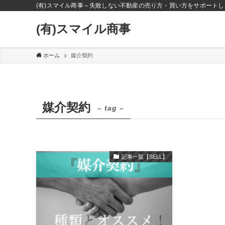
(有)スマイル商事～失敗しない不動産の売り方・買い方をサポートし
(有)スマイル商事
ホーム
媒介契約
媒介契約
– tag –
記事一覧【SELL】